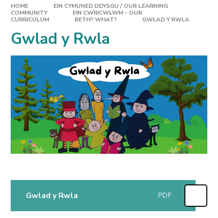
HOME
EIN CYMUNED DDYSGU / OUR LEARNING
COMMUNITY
EIN CWRICWLWM - OUR
CURRICULUM
BETH? WHAT?
GWLAD Y RWLA
Gwlad y Rwla
Gwlad y Rwla
PDF