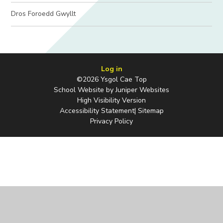
Dros Foroedd Gwyllt
Log in
©2026 Ysgol Cae Top
School Website by
Juniper Websites
High Visibility Version
Accessibility Statement
|
Sitemap
Privacy Policy